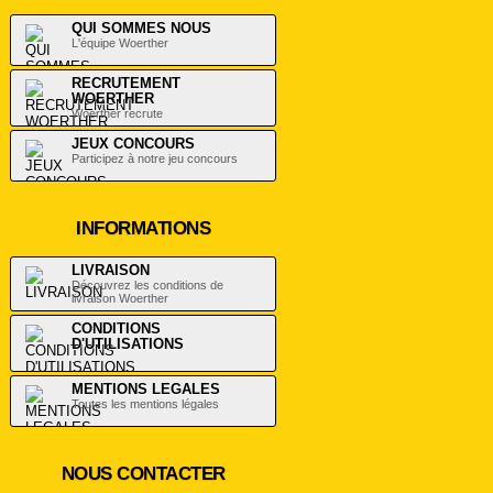
QUI SOMMES NOUS
L'équipe Woerther
RECRUTEMENT
WOERTHER
Woerther recrute
JEUX CONCOURS
Participez à notre jeu concours
INFORMATIONS
LIVRAISON
Découvrez les conditions de
livraison Woerther
CONDITIONS
D'UTILISATIONS
.
MENTIONS LEGALES
Toutes les mentions légales
NOUS CONTACTER