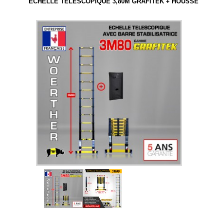
ECHELLE TELESCOPIQUE 3,80M GRAFITEK + HOUSSE
ÉCHELLES TELESCOPIQUES
ESCABEAUX TELESCOPIQUES
RECHERCHE PAR TAILLE
RECHERCHE PAR GAMME
NOS ACCESSOIRES
CAISSES A OUTILS WOERTHER
CHÈQUES CADEAUX WOERTHER
INFORMATIONS
LIVRAISON
MENTIONS LEGALES
conditions générales de vente et d'utilisation
PLAN DU SITE
PAIEMENT SECURISE
NOUS CONTACTER
SATISFAIT OU REMBOURSÉ
CHOISIR FACILEMENT SON MODELE
QUI SOMME NOUS ?
NORME EN-131
ECHELLE TELESCOPIQUE D´OCCASION
ENTRETIEN ESCABEAU TELESCOPIQUE