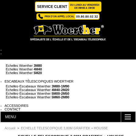
DU LUNDI AU VENDREDI
SERVICE CLIENT
DE 09H00 A 19H30
09.80.80.02.32
PRIX D'UN APPEL LOCAL
ACCUEIL
ÉCHELLES TÉLESCOPIQUES WOERTHER
Echelles Woerther
2M
Echelles Woerther
3M80
Echelles Woerther
4M40
Echelles Woerther
5M20
ESCABEAUX TÉLESCOPIQUES WOERTHER
Echelles-Escabeaux Woerther
3M80-1M90
Echelles-Escabeaux Woerther
4M40-2M20
Echelles-Escabeaux Woerther
5M00-2M50
Echelles-Escabeaux Woerther
5M60-2M80
ACCESSOIRES
CONTACT
MENU
CATÉGORIES
Accueil
>
ECHELLE TELESCOPIQUE 3,80M GRAFITEK + HOUSSE