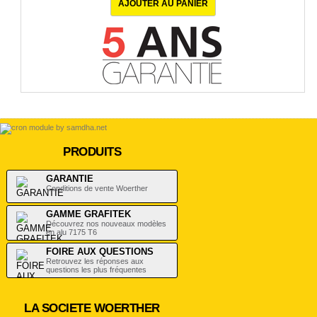
PRODUITS
GARANTIE
Conditions de vente Woerther
GAMME GRAFITEK
Découvrez nos nouveaux modèles
en alu 7175 T6
FOIRE AUX QUESTIONS
Retrouvez les réponses aux
questions les plus fréquentes
LA SOCIETE WOERTHER