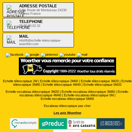
ADRESSE POSTALE
5 Bis Route de Montazeau 24230
Vélines France
TELEPHONE
09.80.80.02.32
MAIL
info06@echelle-telescopique-
woerther.com
Echelle télescopique 2M
|
Echelle télescopique 2M60
|
Echelle télescopique 3M20
|
Echelle
télescopique 3M80
|
Echelle télescopique 4M40
|
Echelle télescopique 5M20
Echelle-escabeau télescopique 3M20
|
Echelle-escabeau télescopique 3M80
|
Echelle-
escabeau télescopique 4M40
|
Echelle-escabeau télescopique 5M
|
Echelle-escabeau télescopique 5M60
Escabeau télescopique pas cher
Les avis Woerther