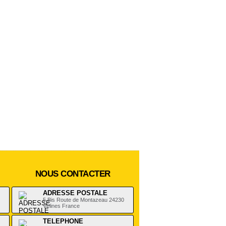
NOUS CONTACTER
ADRESSE POSTALE
5 Bis Route de Montazeau 24230
Vélines France
TELEPHONE