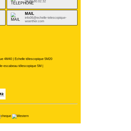
09.80.80.02.32
MAIL
info06@echelle-telescopique-
woerther.com
que 4M40
|
Echelle télescopique 5M20
le-escabeau télescopique 5M
|