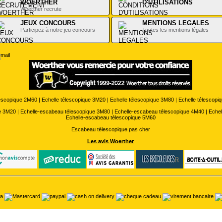
WOERTHER
D'UTILISATIONS
Woerther recrute
.
JEUX CONCOURS
MENTIONS LEGALES
Participez à notre jeu concours
Toutes les mentions légales
lescopique 2M60
|
Echelle télescopique 3M20
|
Echelle télescopique 3M80
|
Echelle télescopi
e 3M20
|
Echelle-escabeau télescopique 3M80
|
Echelle-escabeau télescopique 4M40
|
Echel
Echelle-escabeau télescopique 5M60
Escabeau télescopique pas cher
Les avis Woerther