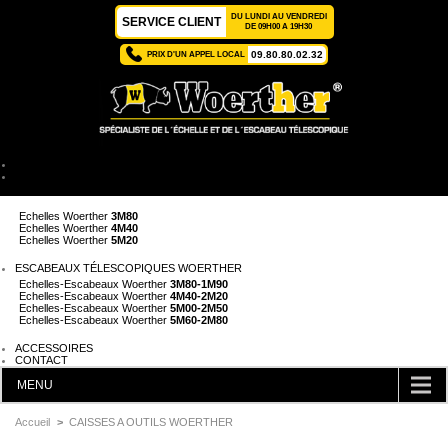
DU LUNDI AU VENDREDI
SERVICE CLIENT
DE 09H00 A 19H30
09.80.80.02.32
PRIX D'UN APPEL LOCAL
ACCUEIL
ÉCHELLES TÉLESCOPIQUES WOERTHER
Echelles Woerther
2M
Echelles Woerther
3M80
Echelles Woerther
4M40
Echelles Woerther
5M20
ESCABEAUX TÉLESCOPIQUES WOERTHER
Echelles-Escabeaux Woerther
3M80-1M90
Echelles-Escabeaux Woerther
4M40-2M20
Echelles-Escabeaux Woerther
5M00-2M50
Echelles-Escabeaux Woerther
5M60-2M80
ACCESSOIRES
CONTACT
MENU
CATÉGORIES
Accueil
>
CAISSES A OUTILS WOERTHER