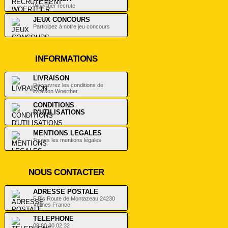
Woerther recrute
JEUX CONCOURS
Participez à notre jeu concours
INFORMATIONS
LIVRAISON
Découvrez les conditions de
livraison Woerther
CONDITIONS
D'UTILISATIONS
.
MENTIONS LEGALES
Toutes les mentions légales
NOUS CONTACTER
ADRESSE POSTALE
5 Bis Route de Montazeau 24230
Vélines France
TELEPHONE
09.80.80.02.32