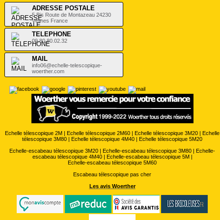
ADRESSE POSTALE
5 Bis Route de Montazeau 24230
Vélines France
TELEPHONE
09.80.80.02.32
MAIL
info06@echelle-telescopique-
woerther.com
Echelle télescopique 2M
|
Echelle télescopique 2M60
|
Echelle télescopique 3M20
|
Echelle
télescopique 3M80
|
Echelle télescopique 4M40
|
Echelle télescopique 5M20
Echelle-escabeau télescopique 3M20
|
Echelle-escabeau télescopique 3M80
|
Echelle-
escabeau télescopique 4M40
|
Echelle-escabeau télescopique 5M
|
Echelle-escabeau télescopique 5M60
Escabeau télescopique pas cher
Les avis Woerther