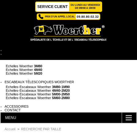
DU LUNDI AU VENDREDI
SERVICE CLIENT
DE 09H00 A 19H30
09.80.80.02.32
PRIX D'UN APPEL LOCAL
ACCUEIL
ÉCHELLES TÉLESCOPIQUES WOERTHER
Echelles Woerther
2M
Echelles Woerther
3M80
Echelles Woerther
4M40
Echelles Woerther
5M20
ESCABEAUX TÉLESCOPIQUES WOERTHER
Echelles-Escabeaux Woerther
3M80-1M90
Echelles-Escabeaux Woerther
4M40-2M20
Echelles-Escabeaux Woerther
5M00-2M50
Echelles-Escabeaux Woerther
5M60-2M80
ACCESSOIRES
CONTACT
MENU
CATÉGORIES
Accueil
>
RECHERCHE PAR TAILLE