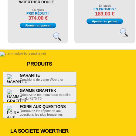
WOERTHER DOULE...
En stock
EN PROMOS !
En stock
189,00 €
PRIX RÉDUIT !
374,00 €
Ajouter au panier
Ajouter au panier
PRODUITS
GARANTIE
Conditions de vente Woerther
GAMME GRAFITEK
Découvrez nos nouveaux modèles
en alu 7175 T6
FOIRE AUX QUESTIONS
Retrouvez les réponses aux
questions les plus fréquentes
LA SOCIETE WOERTHER