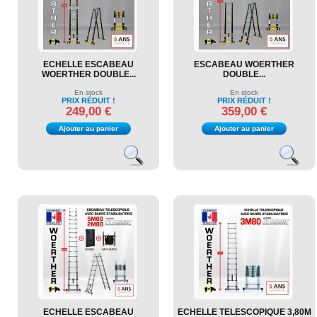
ECHELLE ESCABEAU
ESCABEAU WOERTHER
WOERTHER DOUBLE...
DOUBLE...
En stock
En stock
PRIX RÉDUIT !
PRIX RÉDUIT !
249,00 €
359,00 €
Ajouter au panier
Ajouter au panier
ECHELLE ESCABEAU
ECHELLE TELESCOPIQUE 3,80M