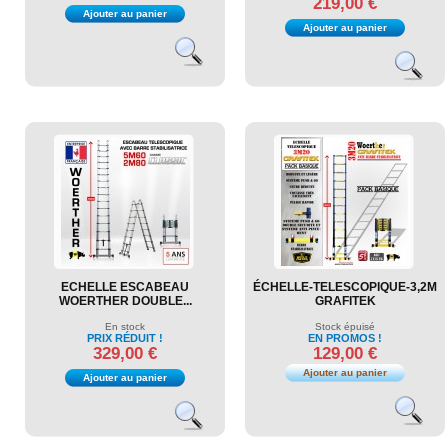
219,00 €
Ajouter au panier
Ajouter au panier
ECHELLE ESCABEAU
ÉCHELLE-TELESCOPIQUE-3,2M
WOERTHER DOUBLE...
GRAFITEK
En stock
Stock épuisé
PRIX RÉDUIT !
EN PROMOS !
329,00 €
129,00 €
Ajouter au panier
Ajouter au panier