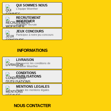
QUI SOMMES NOUS
L'équipe Woerther
RECRUTEMENT
WOERTHER
Woerther recrute
JEUX CONCOURS
Participez à notre jeu concours
INFORMATIONS
LIVRAISON
Découvrez les conditions de
livraison Woerther
CONDITIONS
D'UTILISATIONS
.
MENTIONS LEGALES
Toutes les mentions légales
NOUS CONTACTER