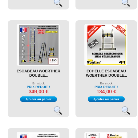
ESCABEAU WOERTHER
ECHELLE ESCABEAU
DOUBLE...
WOERTHER DOUBLE...
En stock
En stock
PRIX RÉDUIT !
PRIX RÉDUIT !
349,00 €
134,00 €
Ajouter au panier
Ajouter au panier