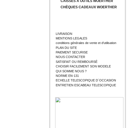
CAISSES A OUTILS WOERTHER
CHÈQUES CADEAUX WOERTHER
INFORMATIONS
LIVRAISON
MENTIONS LEGALES
conditions générales de vente et d'utilisation
PLAN DU SITE
PAIEMENT SECURISE
NOUS CONTACTER
SATISFAIT OU REMBOURSÉ
CHOISIR FACILEMENT SON MODELE
QUI SOMME NOUS ?
NORME EN-131
ECHELLE TELESCOPIQUE D´OCCASION
ENTRETIEN ESCABEAU TELESCOPIQUE