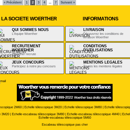
« Précédent
1
2
3
4
7
Suivant »
...
LA SOCIETE WOERTHER
INFORMATIONS
QUI SOMMES NOUS
LIVRAISON
L'équipe Woerther
Découvrez les conditions de
livraison Woerther
RECRUTEMENT
CONDITIONS
WOERTHER
D'UTILISATIONS
Woerther recrute
.
JEUX CONCOURS
MENTIONS LEGALES
Participez à notre jeu concours
Toutes les mentions légales
lescopique 2M60
|
Echelle télescopique 3M20
|
Echelle télescopique 3M80
|
Echelle télescopi
e 3M20
|
Echelle-escabeau télescopique 3M80
|
Echelle-escabeau télescopique 4M40
|
Echel
Echelle-escabeau télescopique 5M60
Escabeau télescopique pas cher