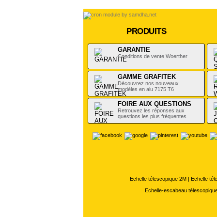
PRODUITS
GARANTIE
Conditions de vente Woerther
GAMME GRAFITEK
Découvrez nos nouveaux
modèles en alu 7175 T6
FOIRE AUX QUESTIONS
Retrouvez les réponses aux
questions les plus fréquentes
Echelle télescopique 2M
|
Echelle té
Echelle-escabeau télescopiqu