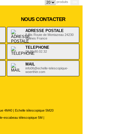
produits
NOUS CONTACTER
ADRESSE POSTALE
5 Bis Route de Montazeau 24230
Vélines France
TELEPHONE
09.80.80.02.32
MAIL
info06@echelle-telescopique-
woerther.com
que 4M40
|
Echelle télescopique 5M20
le-escabeau télescopique 5M
|