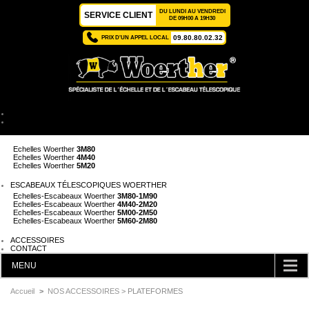
DU LUNDI AU VENDREDI
SERVICE CLIENT
DE 09H00 A 19H30
09.80.80.02.32
PRIX D'UN APPEL LOCAL
ACCUEIL
ÉCHELLES TÉLESCOPIQUES WOERTHER
Echelles Woerther
2M
Echelles Woerther
3M80
Echelles Woerther
4M40
Echelles Woerther
5M20
ESCABEAUX TÉLESCOPIQUES WOERTHER
Echelles-Escabeaux Woerther
3M80-1M90
Echelles-Escabeaux Woerther
4M40-2M20
Echelles-Escabeaux Woerther
5M00-2M50
Echelles-Escabeaux Woerther
5M60-2M80
ACCESSOIRES
CONTACT
MENU
CATÉGORIES
Accueil
>
NOS ACCESSOIRES
> PLATEFORMES