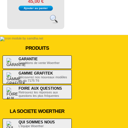
45,00 €
PAIEMENT SECURISE
NOUS CONTACTER
Ajouter au panier
SATISFAIT OU REMBOURSÉ
CHOISIR FACILEMENT SON MODELE
QUI SOMME NOUS ?
NORME EN-131
ECHELLE TELESCOPIQUE D´OCCASION
ENTRETIEN ESCABEAU TELESCOPIQUE
PRODUITS
GARANTIE
Conditions de vente Woerther
GAMME GRAFITEK
Découvrez nos nouveaux modèles
en alu 7175 T6
FOIRE AUX QUESTIONS
Retrouvez les réponses aux
questions les plus fréquentes
LA SOCIETE WOERTHER
QUI SOMMES NOUS
L'équipe Woerther