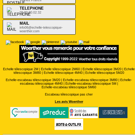
Vélines France
TELEPHONE
09.80.80.02.32
MAIL
info06@echelle-telescopique-
woerther.com
Echelle télescopique 2M
|
Echelle télescopique 2M60
|
Echelle télescopique 3M20
|
Echelle
télescopique 3M80
|
Echelle télescopique 4M40
|
Echelle télescopique 5M20
Echelle-escabeau télescopique 3M20
|
Echelle-escabeau télescopique 3M80
|
Echelle-
escabeau télescopique 4M40
|
Echelle-escabeau télescopique 5M
|
Echelle-escabeau télescopique 5M60
Escabeau télescopique pas cher
Les avis Woerther