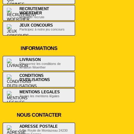
RECRUTEMENT
WOERTHER
Woerther recrute
JEUX CONCOURS
Participez à notre jeu concours
INFORMATIONS
LIVRAISON
Découvrez les conditions de
livraison Woerther
CONDITIONS
D'UTILISATIONS
.
MENTIONS LEGALES
Toutes les mentions légales
NOUS CONTACTER
ADRESSE POSTALE
5 Bis Route de Montazeau 24230