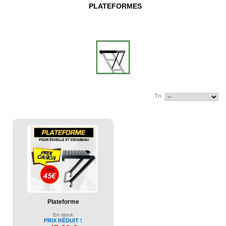
ÉCHELLES TELESCOPIQUES
PLATEFORMES
ESCABEAUX TELESCOPIQUES
RECHERCHE PAR TAILLE
RECHERCHE PAR GAMME
NOS ACCESSOIRES
BARRES STABILISATRICES
BOUTONS POUSSOIR
CAISSE À OUTIL EN TISSU
HOUSSE
Tri
PATINS ANTIDERAPANTS
PLATEFORMES
ROULETTES DE TRANSPORT
TAPIS ANTIDÉRAPANTS
CAISSES A OUTILS WOERTHER
CHÈQUES CADEAUX WOERTHER
INFORMATIONS
LIVRAISON
Plateforme
MENTIONS LEGALES
conditions générales de vente et d'utilisation
En stock
PRIX RÉDUIT !
PLAN DU SITE