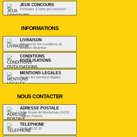
JEUX CONCOURS
Participez à notre jeu concours
INFORMATIONS
LIVRAISON
Découvrez les conditions de
livraison Woerther
CONDITIONS
D'UTILISATIONS
.
MENTIONS LEGALES
Toutes les mentions légales
NOUS CONTACTER
ADRESSE POSTALE
5 Bis Route de Montazeau 24230
Vélines France
TELEPHONE
09.80.80.02.32