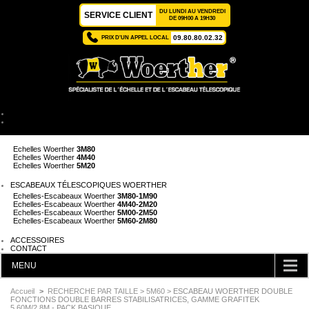
DU LUNDI AU VENDREDI
SERVICE CLIENT
DE 09H00 A 19H30
09.80.80.02.32
PRIX D'UN APPEL LOCAL
ACCUEIL
ÉCHELLES TÉLESCOPIQUES WOERTHER
Echelles Woerther
2M
Echelles Woerther
3M80
Echelles Woerther
4M40
Echelles Woerther
5M20
ESCABEAUX TÉLESCOPIQUES WOERTHER
Echelles-Escabeaux Woerther
3M80-1M90
Echelles-Escabeaux Woerther
4M40-2M20
Echelles-Escabeaux Woerther
5M00-2M50
Echelles-Escabeaux Woerther
5M60-2M80
ACCESSOIRES
CONTACT
MENU
CATÉGORIES
Accueil
>
RECHERCHE PAR TAILLE
>
5M60
> ESCABEAU WOERTHER DOUBLE
FONCTIONS DOUBLE BARRES STABILISATRICES, GAMME GRAFITEK
5.60M/2.8M - PACK BASIQUE