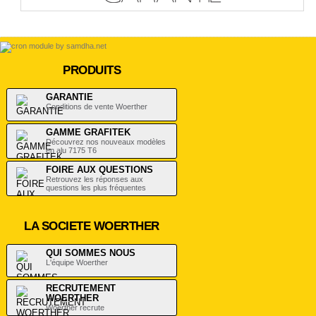
PRODUITS
GARANTIE
Conditions de vente Woerther
GAMME GRAFITEK
Découvrez nos nouveaux modèles
en alu 7175 T6
FOIRE AUX QUESTIONS
Retrouvez les réponses aux
questions les plus fréquentes
LA SOCIETE WOERTHER
QUI SOMMES NOUS
L'équipe Woerther
RECRUTEMENT
WOERTHER
Woerther recrute