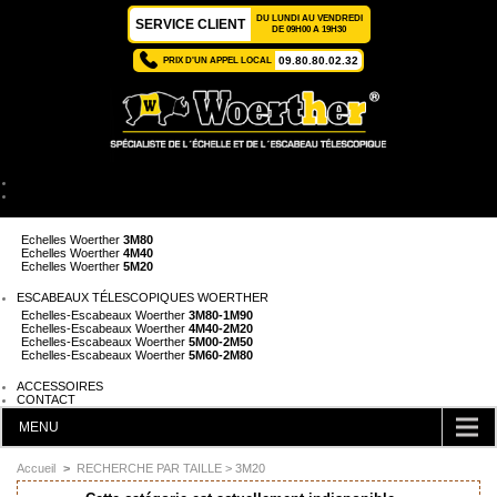
DU LUNDI AU VENDREDI
SERVICE CLIENT
DE 09H00 A 19H30
09.80.80.02.32
PRIX D'UN APPEL LOCAL
ACCUEIL
ÉCHELLES TÉLESCOPIQUES WOERTHER
Echelles Woerther
2M
Echelles Woerther
3M80
Echelles Woerther
4M40
Echelles Woerther
5M20
ESCABEAUX TÉLESCOPIQUES WOERTHER
Echelles-Escabeaux Woerther
3M80-1M90
Echelles-Escabeaux Woerther
4M40-2M20
Echelles-Escabeaux Woerther
5M00-2M50
Echelles-Escabeaux Woerther
5M60-2M80
ACCESSOIRES
CONTACT
MENU
CATÉGORIES
Accueil
>
RECHERCHE PAR TAILLE
> 3M20