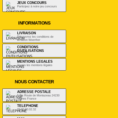
JEUX CONCOURS
Participez à notre jeu concours
INFORMATIONS
LIVRAISON
Découvrez les conditions de
livraison Woerther
CONDITIONS
D'UTILISATIONS
.
MENTIONS LEGALES
Toutes les mentions légales
NOUS CONTACTER
ADRESSE POSTALE
5 Bis Route de Montazeau 24230
Vélines France
TELEPHONE
09.80.80.02.32