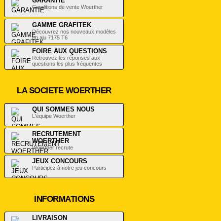
GARANTIE
Conditions de vente Woerther
GAMME GRAFITEK
Découvrez nos nouveaux modèles
en alu 7175 T6
FOIRE AUX QUESTIONS
Retrouvez les réponses aux
questions les plus fréquentes
LA SOCIETE WOERTHER
QUI SOMMES NOUS
L'équipe Woerther
RECRUTEMENT
WOERTHER
Woerther recrute
JEUX CONCOURS
Participez à notre jeu concours
INFORMATIONS
LIVRAISON