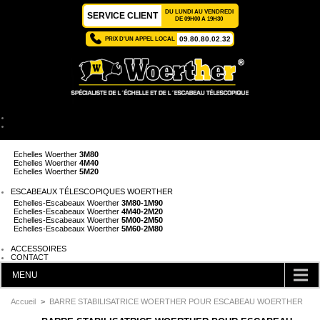
DU LUNDI AU VENDREDI
SERVICE CLIENT
DE 09H00 A 19H30
09.80.80.02.32
PRIX D'UN APPEL LOCAL
ACCUEIL
ÉCHELLES TÉLESCOPIQUES WOERTHER
Echelles Woerther
2M
Echelles Woerther
3M80
Echelles Woerther
4M40
Echelles Woerther
5M20
ESCABEAUX TÉLESCOPIQUES WOERTHER
Echelles-Escabeaux Woerther
3M80-1M90
Echelles-Escabeaux Woerther
4M40-2M20
Echelles-Escabeaux Woerther
5M00-2M50
Echelles-Escabeaux Woerther
5M60-2M80
ACCESSOIRES
CONTACT
MENU
CATÉGORIES
Accueil
>
BARRE STABILISATRICE WOERTHER POUR ESCABEAU WOERTHER