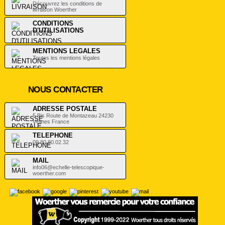
Découvrez les conditions de
livraison Woerther
CONDITIONS
D'UTILISATIONS
.
MENTIONS LEGALES
Toutes les mentions légales
NOUS CONTACTER
ADRESSE POSTALE
5 Bis Route de Montazeau 24230
Vélines France
TELEPHONE
09.80.80.02.32
MAIL
info06@echelle-telescopique-
woerther.com