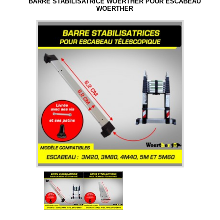
BARRE STABILISATRICE WOERTHER POUR ESCABEAU
ÉCHELLES TELESCOPIQUES
WOERTHER
ESCABEAUX TELESCOPIQUES
RECHERCHE PAR TAILLE
RECHERCHE PAR GAMME
NOS ACCESSOIRES
CAISSES A OUTILS WOERTHER
CHÈQUES CADEAUX WOERTHER
INFORMATIONS
LIVRAISON
MENTIONS LEGALES
conditions générales de vente et d'utilisation
PLAN DU SITE
PAIEMENT SECURISE
NOUS CONTACTER
SATISFAIT OU REMBOURSÉ
CHOISIR FACILEMENT SON MODELE
QUI SOMME NOUS ?
NORME EN-131
ECHELLE TELESCOPIQUE D´OCCASION
ENTRETIEN ESCABEAU TELESCOPIQUE