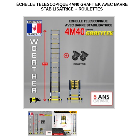
ÉCHELLES TELESCOPIQUES
ÉCHELLE TÉLESCOPIQUE 4M40 GRAFITEK AVEC BARRE
ESCABEAUX TELESCOPIQUES
STABILISATRICE + ROULETTES
RECHERCHE PAR TAILLE
RECHERCHE PAR GAMME
NOS ACCESSOIRES
CAISSES A OUTILS WOERTHER
CHÈQUES CADEAUX WOERTHER
INFORMATIONS
LIVRAISON
MENTIONS LEGALES
conditions générales de vente et d'utilisation
PLAN DU SITE
PAIEMENT SECURISE
NOUS CONTACTER
SATISFAIT OU REMBOURSÉ
CHOISIR FACILEMENT SON MODELE
QUI SOMME NOUS ?
NORME EN-131
ECHELLE TELESCOPIQUE D´OCCASION
ENTRETIEN ESCABEAU TELESCOPIQUE