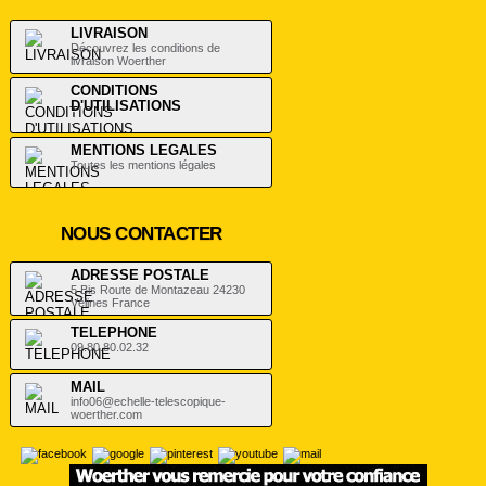
LIVRAISON
Découvrez les conditions de
livraison Woerther
CONDITIONS
D'UTILISATIONS
.
MENTIONS LEGALES
Toutes les mentions légales
NOUS CONTACTER
ADRESSE POSTALE
5 Bis Route de Montazeau 24230
Vélines France
TELEPHONE
09.80.80.02.32
MAIL
info06@echelle-telescopique-
woerther.com