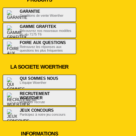
GARANTIE
Conditions de vente Woerther
GAMME GRAFITEK
Découvrez nos nouveaux modèles
en alu 7175 T6
FOIRE AUX QUESTIONS
Retrouvez les réponses aux
questions les plus fréquentes
LA SOCIETE WOERTHER
QUI SOMMES NOUS
L'équipe Woerther
RECRUTEMENT
WOERTHER
Woerther recrute
JEUX CONCOURS
Participez à notre jeu concours
INFORMATIONS