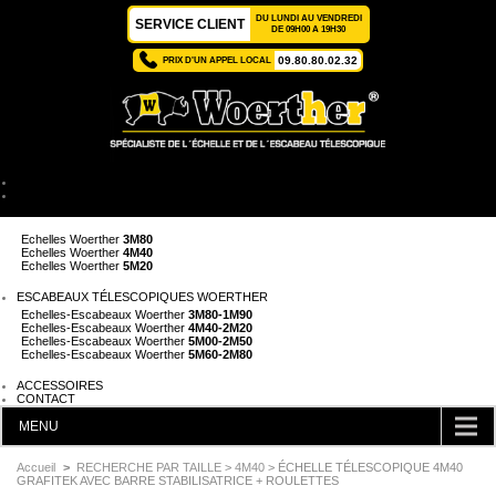
DU LUNDI AU VENDREDI
SERVICE CLIENT
DE 09H00 A 19H30
09.80.80.02.32
PRIX D'UN APPEL LOCAL
ACCUEIL
ÉCHELLES TÉLESCOPIQUES WOERTHER
Echelles Woerther
2M
Echelles Woerther
3M80
Echelles Woerther
4M40
Echelles Woerther
5M20
ESCABEAUX TÉLESCOPIQUES WOERTHER
Echelles-Escabeaux Woerther
3M80-1M90
Echelles-Escabeaux Woerther
4M40-2M20
Echelles-Escabeaux Woerther
5M00-2M50
Echelles-Escabeaux Woerther
5M60-2M80
ACCESSOIRES
CONTACT
MENU
CATÉGORIES
Accueil
>
RECHERCHE PAR TAILLE
>
4M40
> ÉCHELLE TÉLESCOPIQUE 4M40
GRAFITEK AVEC BARRE STABILISATRICE + ROULETTES