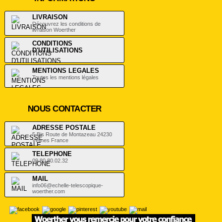
LIVRAISON
Découvrez les conditions de
livraison Woerther
CONDITIONS
D'UTILISATIONS
.
MENTIONS LEGALES
Toutes les mentions légales
NOUS CONTACTER
ADRESSE POSTALE
5 Bis Route de Montazeau 24230
Vélines France
TELEPHONE
09.80.80.02.32
MAIL
info06@echelle-telescopique-
woerther.com