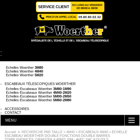
DU LUNDI AU VENDREDI
SERVICE CLIENT
DE 09H00 A 19H30
09.80.80.02.32
PRIX D'UN APPEL LOCAL
ACCUEIL
ÉCHELLES TÉLESCOPIQUES WOERTHER
Echelles Woerther
2M
Echelles Woerther
3M80
Echelles Woerther
4M40
Echelles Woerther
5M20
ESCABEAUX TÉLESCOPIQUES WOERTHER
Echelles-Escabeaux Woerther
3M80-1M90
Echelles-Escabeaux Woerther
4M40-2M20
Echelles-Escabeaux Woerther
5M00-2M50
Echelles-Escabeaux Woerther
5M60-2M80
ACCESSOIRES
CONTACT
MENU
CATÉGORIES
Accueil
>
RECHERCHE PAR TAILLE
>
4M40
>
ESCABEAUX 4M40
> ECHELLE
ESCABEAU WOERTHER DOUBLE FONCTIONS DOUBLE BARRES
STABILISATRICES, GRAFITEK 4.40M/2.20M - AVEC SAC A OUTILS