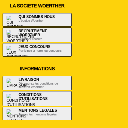
LA SOCIETE WOERTHER
QUI SOMMES NOUS
L'équipe Woerther
RECRUTEMENT
WOERTHER
Woerther recrute
JEUX CONCOURS
Participez à notre jeu concours
INFORMATIONS
LIVRAISON
Découvrez les conditions de
livraison Woerther
CONDITIONS
D'UTILISATIONS
.
MENTIONS LEGALES
Toutes les mentions légales