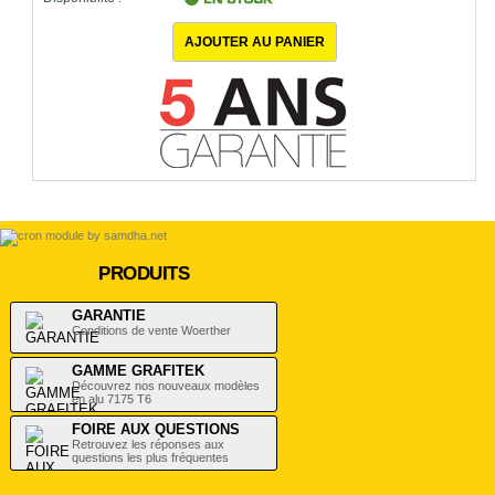
1000
produits en stock
PRODUITS
GARANTIE
Conditions de vente Woerther
GAMME GRAFITEK
Découvrez nos nouveaux modèles
en alu 7175 T6
FOIRE AUX QUESTIONS
Retrouvez les réponses aux
questions les plus fréquentes