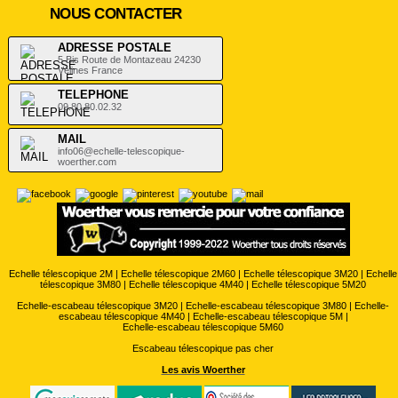
NOUS CONTACTER
ADRESSE POSTALE
5 Bis Route de Montazeau 24230
Vélines France
TELEPHONE
09.80.80.02.32
MAIL
info06@echelle-telescopique-
woerther.com
Echelle télescopique 2M
|
Echelle télescopique 2M60
|
Echelle télescopique 3M20
|
Echelle
télescopique 3M80
|
Echelle télescopique 4M40
|
Echelle télescopique 5M20
Echelle-escabeau télescopique 3M20
|
Echelle-escabeau télescopique 3M80
|
Echelle-
escabeau télescopique 4M40
|
Echelle-escabeau télescopique 5M
|
Echelle-escabeau télescopique 5M60
Escabeau télescopique pas cher
Les avis Woerther