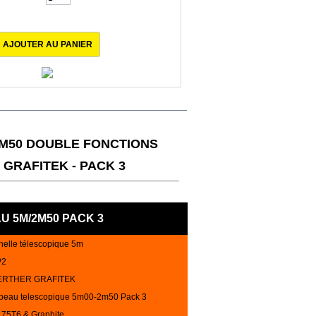
000
produits en stock
M50 DOUBLE FONCTIONS
GRAFITEK - PACK 3
 5M/2M50 PACK 3
elle télescopique 5m
P2
RTHER GRAFITEK
abeau telescopique 5m00-2m50 Pack 3
75T6 & Graphite