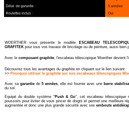
Délai de garantie :
5 années
Roulettes inclus :
Oui
WOERTHER vous présente le modèle
ESCABEAU TELESCOPIQ
GRAFITEK
pour tous vos travaux de bricolage ou de peinture, aussi bien p
Avec le
composant graphite
, l'escabeau télescopique Woerther devient l
Découvrez tous les avantages du graphite en cliquant sur le lien suivant :
>>
Pourquoi utiliser le graphite sur nos escabeaux télescopiques Wo
A
vec sa
garantie
de
5 années
, elle est fournie avec une
barre stabilisa
du sol.
Equipé du double système "
Push & Go
", cet escabeau télescopique r
poussoirs pour éviter de vous pincer de doigts et permet une meilleure répa
augmentée et donc une plus grande sécurité avec ses
embouts antidéra