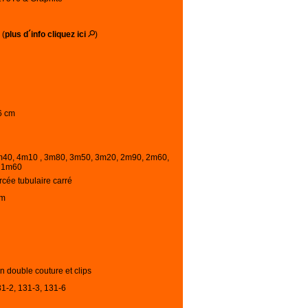
 (
plus d´info cliquez ici
)
6 cm
m40, 4m10 , 3m80, 3m50, 3m20, 2m90, 2m60,
 1m60
rcée tubulaire carré
cm
n double couture et clips
31-2, 131-3, 131-6