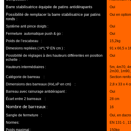
Barre stabilisatrice équipée de patins antidérapants
Oui
Possibilité de remplacer la barre stabilisatrice par
patins
Oui en option
ronds :
Système anti pince doigts
:
Oui
Fermeture automatique push & go :
Oui
Poids de l’escabeau :
15,2kg
Dimesions repliées ( H*L*P EN cm ) :
91 x 66,5 x 1
Possibilité de réglages à des hauteurs différentes en position
Oui
echelle :
Hauteurs intermédiaires :
5m, 4m70, 4
2m30, 1m90,
Catégorie de barreau :
Section renfo
Dimensions des barreaux (HxLxP en cm) :
2,8 x 33 x 4 
Barreau avec rainurage antidérapant :
Oui
Écart entre 2 barreaux :
28 cm
Nombre de barreaux
:
16
Sangle de fermeture :
Oui, en dacro
Normes:
EN 131-1 , 1
Poids maximal :
150kg