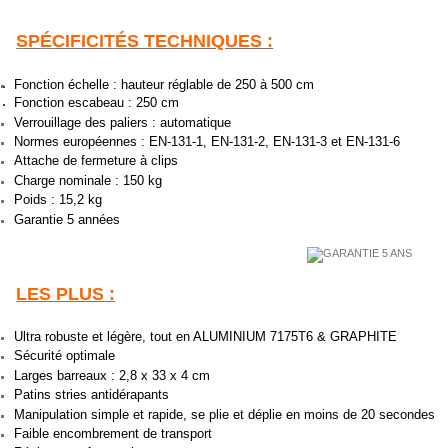
SP
É
CIFICIT
É
S TECHNIQUES :
Fonction échelle : hauteur réglable de 250 à 500 cm
Fonction escabeau : 250 cm
Verrouillage des paliers : automatique
Normes européennes : EN-131-1, EN-131-2,
EN-131-3
et EN-131-6
Attache de fermeture à clips
Charge nominale : 150 kg
Poids : 15,2 kg
Garantie 5 années
LES PLUS :
Ultra robuste et légère, tout en ALUMINIUM 7175T6 & GRAPHITE
Sécurité optimale
Larges barreaux : 2,8 x 33 x 4 cm
Patins stries antidérapants
Manipulation simple et rapide, se plie et déplie en moins de 20 secondes
Faible encombrement de transport