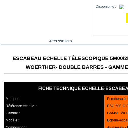
Disponiblité :
1
EN SAVOIR PLUS
ACCESSOIRES
ESCABEAU ECHELLE TÉLESCOPIQUE 5M00/2
WOERTHER- DOUBLE BARRES - GAMME 
FICHE TECHNIQUE ECHELLE-ESCABEAU
Marque
:
Escabeau éch
Référence échelle
:
ESC-500-G-
Gamme
:
GAMME WOE
Modèle
:
Echelle-esc
Composition :
Aluminium 71