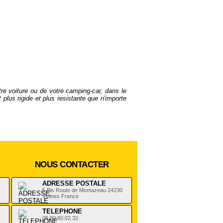
re voiture ou de votre camping-car, dans le
lus rigide et plus resistante que n'importe
NOUS CONTACTER
ADRESSE POSTALE
5 Bis Route de Montazeau 24230
Vélines France
TELEPHONE
09.80.80.02.32