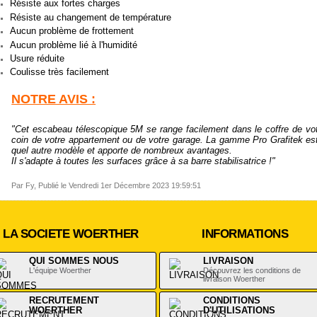
Résiste aux fortes charges
Résiste au changement de température
Aucun problème de frottement
Aucun problème lié à l'humidité
Usure réduite
Coulisse très facilement
NOTRE AVIS :
"Cet escabeau télescopique 5M se range facilement dans le coffre de vot
coin de votre appartement ou de votre garage. La gamme Pro Grafitek est p
quel autre modèle et apporte de nombreux avantages.
Il s'adapte à toutes les surfaces grâce à sa barre stabilisatrice !"
Par Fy, Publié le Vendredi 1er Décembre 2023 19:59:51
LA SOCIETE WOERTHER
INFORMATIONS
QUI SOMMES NOUS
LIVRAISON
L'équipe Woerther
Découvrez les conditions de
livraison Woerther
RECRUTEMENT
CONDITIONS
WOERTHER
D'UTILISATIONS